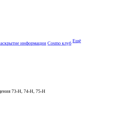
Ещё
Раскрытие информации
Cosmo клуб
щения 73‑Н, 74‑Н, 75‑Н