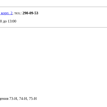
 корп. 2
, т
ел.:
290-09-53
00 до 13:00
щения 73‑Н, 74‑Н, 75‑Н