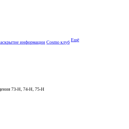
Ещё
Раскрытие информации
Cosmo клуб
щения 73‑Н, 74‑Н, 75‑Н